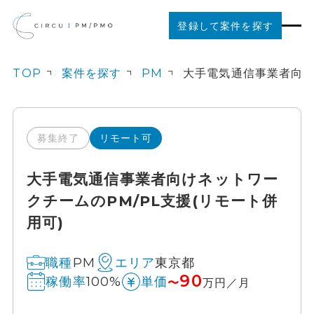
登録して案件を探す
TOP
案件を探す
PM
案件を探す
ご利用の流れ
募集終了
リモート可
大手電気通信事業者向けネットワー
お役立ちコンテンツ
クチームのPM/PL支援(リモート併
用可)
法人の方はこちら
PM
東京都
職種
エリア
90
100%
稼働率
単価
〜
万円／月