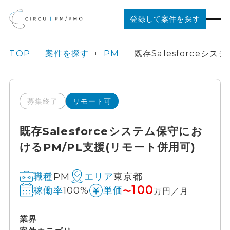
登録して案件を探す
TOP
案件を探す
PM
案件を探す
ご利用の流れ
募集終了
リモート可
既存Salesforceシステム保守にお
お役立ちコンテンツ
けるPM/PL支援(リモート併用可)
法人の方はこちら
PM
東京都
職種
エリア
100
100%
稼働率
単価
〜
万円／月
業界