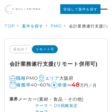
登録して案件を探す
TOP
案件を探す
PMO
案件を探す
ご利用の流れ
募集終了
リモート可
会計業務遂行支援(リモート併用可)
お役立ちコンテンツ
PMO
大阪府
職種
エリア
法人の方はこちら
48
40~60%
稼働率
単価
〜
万円／月
メーカー(素材・食品・その他)
業界
テーマ
DX戦略策定
テーマ