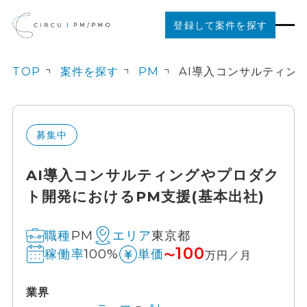
登録して案件を探す
TOP
案件を探す
PM
案件を探す
ご利用の流れ
募集中
AI導入コンサルティングやプロダク
お役立ちコンテンツ
ト開発におけるPM支援(基本出社)
法人の方はこちら
PM
東京都
職種
エリア
100
100%
稼働率
単価
〜
万円／月
業界