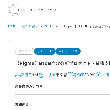
TOP
案件を探す
PdM
【Figma】BtoB向け分析プ
募集終了
リモート可
自社サービス
【Figma】BtoB向け分析プロダクト・業務支
PdM
東京都
100%
職種
エリア
稼働率
単価
業界
案件カテゴリ
業務内容