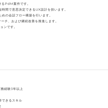
けるPdM案件です。
短時間で意思決定できるUX設計を担います。
ための会話フロー構築を行います。
サーチ、および継続改善を推進します。
ションです。
実務経験3年以上
作できるスキル
験