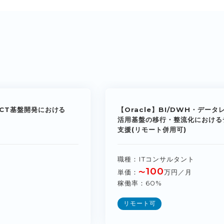
CT基盤開発における
【Oracle】BI/DWH・デー
活用基盤の移行・整流化における
支援(リモート併用可)
職種
ITコンサルタント
100
単価
〜
万円／月
稼働率
60%
リモート可