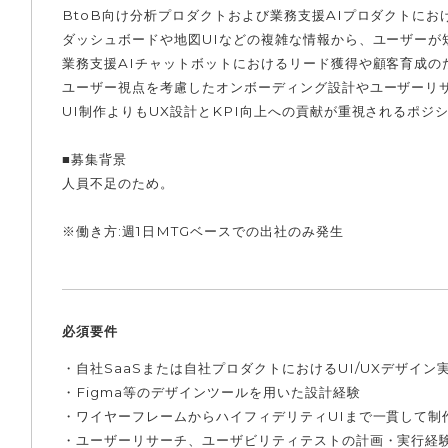
BtoB向け分析プロダクトおよび業務支援AIプロダクトにお
ダッシュボードや地図UIなどの複雑な情報から、ユーザーが
業務支援AIチャットボットにおけるリード獲得や顧客育成の
ユーザー視点を考慮したオンボーディング設計やユーザーリ
UI制作よりもUX設計とKPI向上への貢献が重視されるポジ
■募集背景
人員不足のため。
※働き方:週1日MTGベースでの出社のみ発生
必須要件
・自社SaaSまたは自社プロダクトにおけるUI/UXデザイン
・Figma等のデザインツールを用いた設計経験
・ワイヤーフレームからハイフィデリティUIまで一貫して制
・ユーザーリサーチ、ユーザビリティテストの計画・実行経