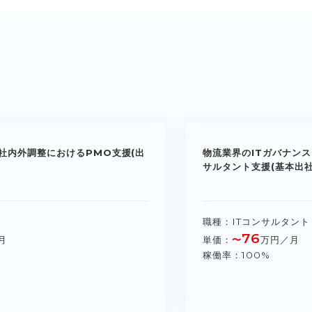
社内外調整におけるPMO支援(出
物流業界のITガバナンス
サルタント支援(基本出社
職種
ITコンサルタント
76
月
単価
〜
万円／月
稼働率
100%