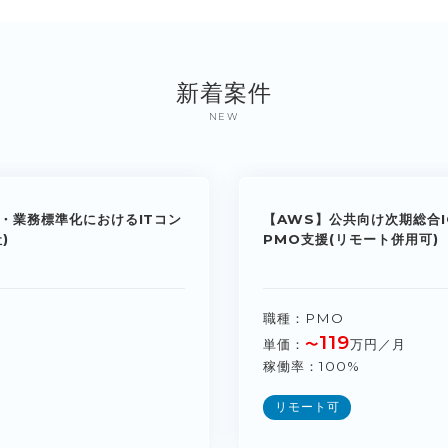
新着案件
NEW
・業務標準化におけるITコン
【AWS】公共向け次期総合I
)
PMO支援(リモート併用可)
職種
PMO
119
単価
〜
万円／月
稼働率
100%
リモート可