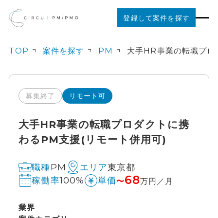
登録して案件を探す
TOP
案件を探す
PM
案件を探す
ご利用の流れ
募集終了
リモート可
大手HR事業の転職プロダクトに携
お役立ちコンテンツ
わるPM支援(リモート併用可)
法人の方はこちら
PM
東京都
職種
エリア
68
100%
稼働率
単価
〜
万円／月
業界