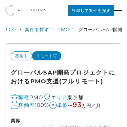
登録して案件を探す
TOP
案件を探す
PMO
案件を探す
ご利用の流れ
募集中
リモート可
グローバルSAP開発プロジェクトに
お役立ちコンテンツ
おけるPMO支援(フルリモート)
法人の方はこちら
PMO
東京都
職種
エリア
93
100%
稼働率
単価
〜
万円／月
業界