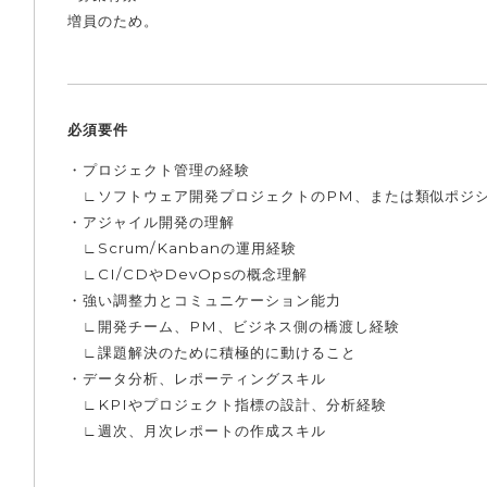
増員のため。
必須要件
・プロジェクト管理の経験
∟ソフトウェア開発プロジェクトのPM、または類似ポジ
・アジャイル開発の理解
∟Scrum/Kanbanの運用経験
∟CI/CDやDevOpsの概念理解
・強い調整力とコミュニケーション能力
∟開発チーム、PM、ビジネス側の橋渡し経験
∟課題解決のために積極的に動けること
・データ分析、レポーティングスキル
∟KPIやプロジェクト指標の設計、分析経験
∟週次、月次レポートの作成スキル