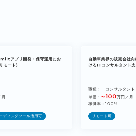
amlitアプリ開発・保守運用にお
自動車業界の販売会社向
リモート)
けるITコンサルタント支
職種
ITコンサルタント
100
／月
単価
〜
万円／月
稼働率
100%
コーディングツール活用可
リモート可