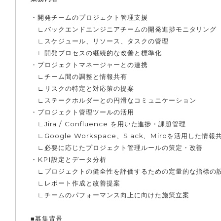
・開発チームのプロジェクト管理支援
∟バックエンドエンジニアチームの開発進捗モニタリング
∟スケジュール、リソース、タスクの管理
∟開発プロセスの継続的な改善と標準化
・プロジェクトマネージャーとの連携
∟チーム間の調整と情報共有
∟リスクの特定と対応策の提案
∟ステークホルダーとの円滑なコミュニケーション
・プロジェクト管理ツールの活用
∟Jira / Confluence を用いた進捗・課題管理
∟Google Workspace、Slack、Miroを活用した情報
∟必要に応じたプロジェクト管理ルールの策定・改善
・KPI設定とデータ分析
∟プロジェクトの健全性を評価するための定量的な指標の
∟レポート作成と改善提案
∟チームのパフォーマンス向上に向けた施策立案
■募集背景