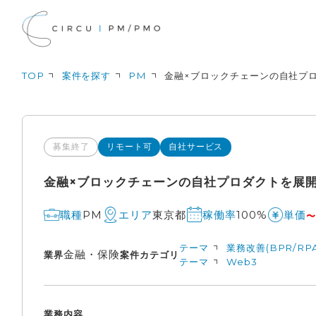
TOP
案件を探す
PM
金融×ブロックチェーンの自社プロ
募集終了
リモート可
自社サービス
金融×ブロックチェーンの自社プロダクトを展開
PM
東京都
100%
職種
エリア
稼働率
単価
〜
テーマ
業務改善(BPR/RPA
金融・保険
業界
案件カテゴリ
テーマ
Web3
業務内容