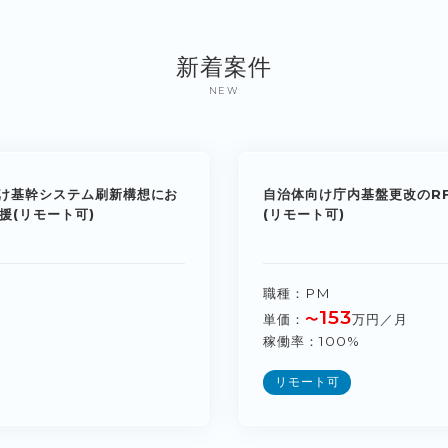
新着案件
NEW
け基幹システム刷新構想にお
自治体向け庁内基盤更改のR
援(リモート可)
(リモート可)
職種
PM
153
単価
〜
万円／月
稼働率
100%
リモート可