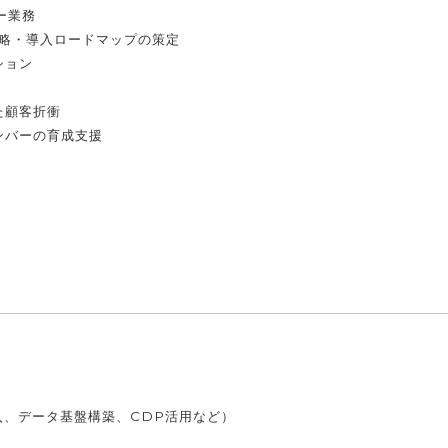
ー業務
戦略・導入ロードマップの策定
ション
た顧客折衝
ンバーの育成支援
入、データ基盤構築、CDP活用など）