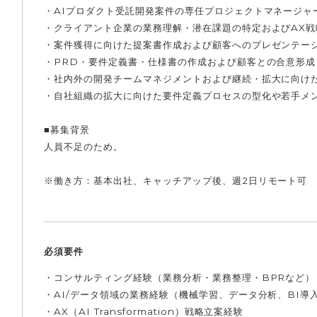
・AIプロダクト受託開発案件の専任プロジェクトマネージャ
・クライアント企業の業務理解・潜在課題の特定およびAX
・案件獲得に向けた提案書作成および顧客へのプレゼンテー
・PRD・要件定義書・仕様書の作成および顧客との合意形成
・社内外の開発チームマネジメントおよび継続・拡大に向け
・自社組織の拡大に向けた要件定義プロセスの型化や若手メ
■募集背景
人員不足のため。
※働き方：基本出社、キャッチアップ後、週2日リモート可
必須要件
・コンサルティング経験（業務分析・業務整理・BPRなど）
・AI/データ領域の業務経験（機械学習、データ分析、BI導
・AX（AI Transformation）戦略立案経験