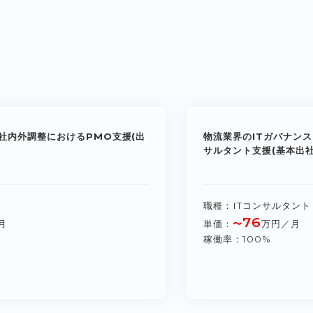
社内外調整におけるPMO支援(出
物流業界のITガバナンス
サルタント支援(基本出社
職種
ITコンサルタント
76
月
単価
〜
万円／月
稼働率
100%