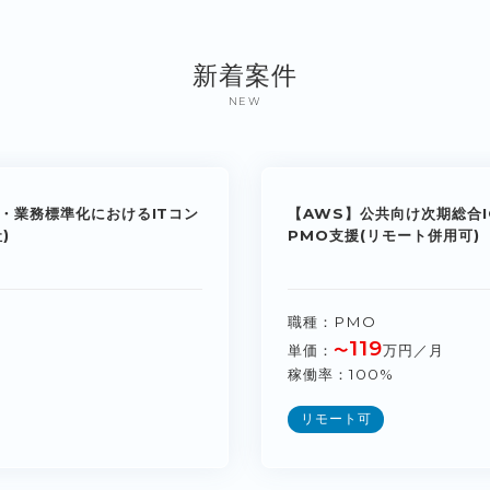
新着案件
NEW
・業務標準化におけるITコン
【AWS】公共向け次期総合I
)
PMO支援(リモート併用可)
職種
PMO
119
単価
〜
万円／月
稼働率
100%
リモート可