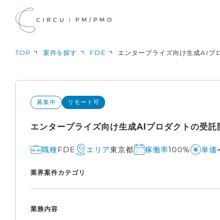
TOP
案件を探す
FDE
エンタープライズ向け生成AIプ
募集中
リモート可
エンタープライズ向け生成AIプロダクトの受託
FDE
東京都
100%
職種
エリア
稼働率
単価
業界
案件カテゴリ
業務内容