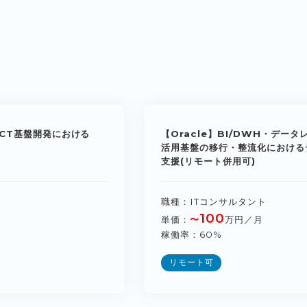
CT基盤開発における
【Oracle】BI/DWH・デー
活用基盤の移行・整流化における
支援(リモート併用可)
職種
ITコンサルタント
100
単価
〜
万円／月
稼働率
60%
リモート可