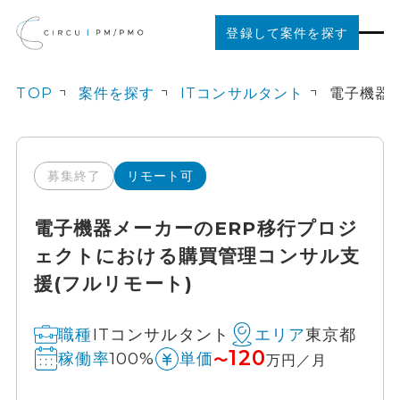
登録して案件を探す
TOP
案件を探す
ITコンサルタント
案件を探す
ご利用の流れ
募集終了
リモート可
電子機器メーカーのERP移行プロジ
お役立ちコンテンツ
ェクトにおける購買管理コンサル支
援(フルリモート)
法人の方はこちら
ITコンサルタント
東京都
職種
エリア
120
100%
稼働率
単価
〜
万円／月