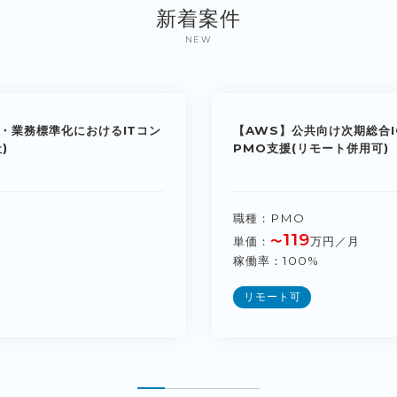
新着案件
NEW
・業務標準化におけるITコン
【AWS】公共向け次期総合I
)
PMO支援(リモート併用可)
職種
PMO
119
単価
〜
万円／月
稼働率
100%
リモート可