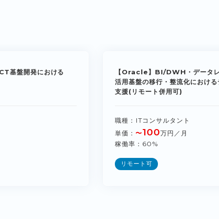
CT基盤開発における
【Oracle】BI/DWH・デー
活用基盤の移行・整流化における
支援(リモート併用可)
職種
ITコンサルタント
100
単価
〜
万円／月
稼働率
60%
リモート可