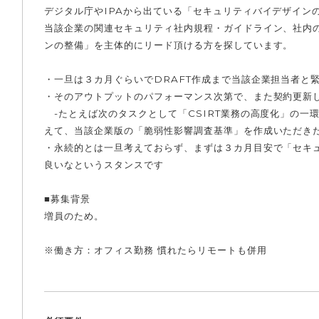
デジタル庁やIPAから出ている「セキュリティバイデザイン
当該企業の関連セキュリティ社内規程・ガイドライン、社内
ンの整備」を主体的にリード頂ける方を探しています。
・一旦は３カ月ぐらいでDRAFT作成まで当該企業担当者と
・そのアウトプットのパフォーマンス次第で、また契約更新
-たとえば次のタスクとして「CSIRT業務の高度化」の一
えて、当該企業版の「脆弱性影響調査基準」を作成いただき
・永続的とは一旦考えておらず、まずは３カ月目安で「セキ
良いなというスタンスです
■募集背景
増員のため。
※働き方：オフィス勤務 慣れたらリモートも併用