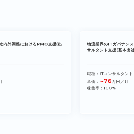
社内外調整におけるPMO支援(出
物流業界のITガバナンス
サルタント支援(基本出社
職種
ITコンサルタント
76
月
単価
〜
万円／月
稼働率
100%