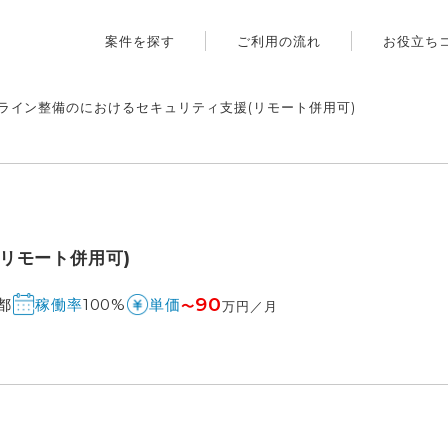
案件を探す
ご利用の流れ
お役立ち
ライン整備のにおけるセキュリティ支援(リモート併用可)
リモート併用可)
90
都
100%
稼働率
単価
〜
万円／月