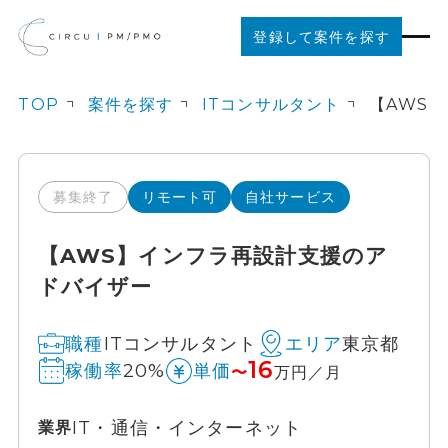
登録して案件を探す
TOP
案件を探す
ITコンサルタント
案件を探す
ご利用の流れ
募集終了
リモート可
自社サービス
【AWS】インフラ再設計支援のア
お役立ちコンテンツ
ドバイザー
法人の方はこちら
ITコンサルタント
東京都
職種
エリア
16
20%
稼働率
単価
〜
万円／月
IT・通信・インターネット
業界