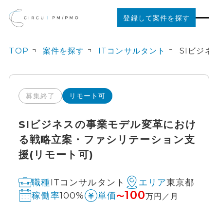
登録して案件を探す
TOP
案件を探す
ITコンサルタント
案件を探す
ご利用の流れ
募集終了
リモート可
SIビジネスの事業モデル変革におけ
お役立ちコンテンツ
る戦略立案・ファシリテーション支
援(リモート可)
法人の方はこちら
ITコンサルタント
東京都
職種
エリア
100
100%
稼働率
単価
〜
万円／月