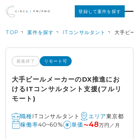
登録して案件を探す
TOP
案件を探す
ITコンサルタント
案件を探す
ご利用の流れ
募集終了
リモート可
大手ビールメーカーのDX推進にお
お役立ちコンテンツ
けるITコンサルタント支援(フルリ
モート)
法人の方はこちら
ITコンサルタント
東京都
職種
エリア
48
40~60%
稼働率
単価
〜
万円／月