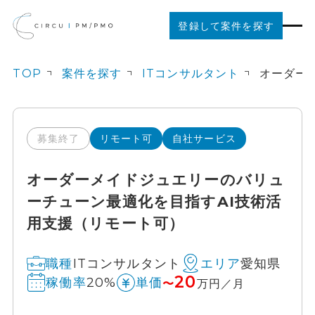
登録して案件を探す
TOP
案件を探す
ITコンサルタント
案件を探す
ご利用の流れ
募集終了
リモート可
自社サービス
オーダーメイドジュエリーのバリュ
お役立ちコンテンツ
ーチューン最適化を目指すAI技術活
用支援（リモート可）
法人の方はこちら
ITコンサルタント
愛知県
職種
エリア
20
20%
稼働率
単価
〜
万円／月