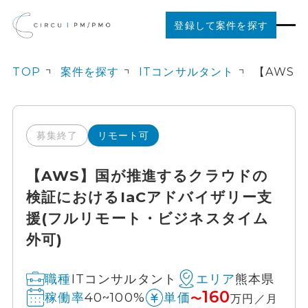
登録して案件を探す
TOP
案件を探す
ITコンサルタント
案件を探す
ご利用の流れ
募集終了
リモート可
【AWS】国が推進するクラウドの
お役立ちコンテンツ
検証におけるIaCアドバイザリー支
援(フルリモート・ビジネスタイム
法人の方はこちら
外可)
ITコンサルタント
熊本県
職種
エリア
160
40~100%
稼働率
単価
〜
万円／月