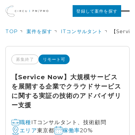
登録して案件を探す
TOP
案件を探す
ITコンサルタント
案件を探す
ご利用の流れ
募集終了
リモート可
【Service Now】大規模サービス
お役立ちコンテンツ
を展開する企業でクラウドサービス
に関する実証の技術のアドバイザリ
法人の方はこちら
ー支援
ITコンサルタント、技術顧問
職種
東京都
20%
エリア
稼働率