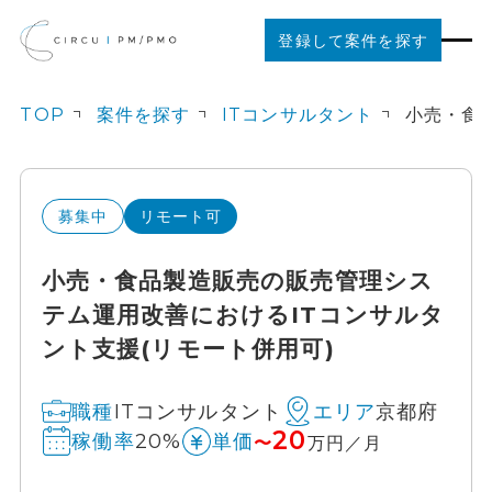
登録して案件を探す
TOP
案件を探す
ITコンサルタント
案件を探す
ご利用の流れ
募集中
リモート可
小売・食品製造販売の販売管理シス
お役立ちコンテンツ
テム運用改善におけるITコンサルタ
ント支援(リモート併用可)
法人の方はこちら
ITコンサルタント
京都府
職種
エリア
20
20%
稼働率
単価
〜
万円／月