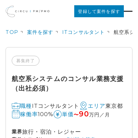
登録して案件を探す
TOP
案件を探す
ITコンサルタント
案件を探す
ご利用の流れ
募集終了
航空系システムのコンサル業務支援
お役立ちコンテンツ
（出社必須）
法人の方はこちら
ITコンサルタント
東京都
職種
エリア
90
100%
稼働率
単価
〜
万円／月
旅行・宿泊・レジャー
業界