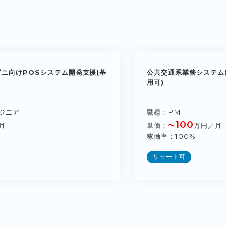
ビニ向けPOSシステム開発支援(基
公共交通系業務システム
用可)
ジニア
職種
PM
100
月
単価
〜
万円／月
稼働率
100%
リモート可