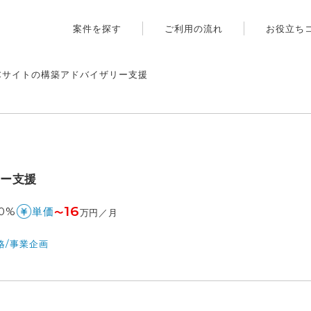
案件を探す
ご利用の流れ
お役立ち
Cサイトの構築アドバイザリー支援
リー支援
16
0%
単価
〜
万円／月
略/事業企画