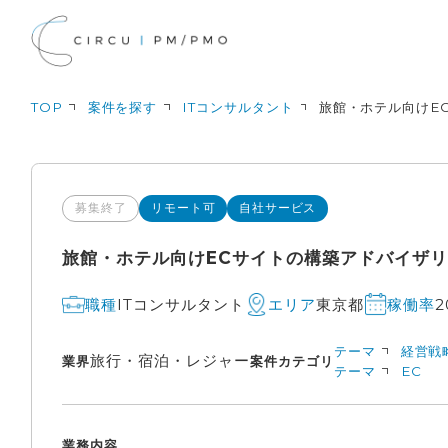
TOP
案件を探す
ITコンサルタント
旅館・ホテル向けE
募集終了
リモート可
自社サービス
旅館・ホテル向けECサイトの構築アドバイザ
ITコンサルタント
東京都
2
職種
エリア
稼働率
テーマ
経営戦
旅行・宿泊・レジャー
業界
案件カテゴリ
テーマ
EC
業務内容