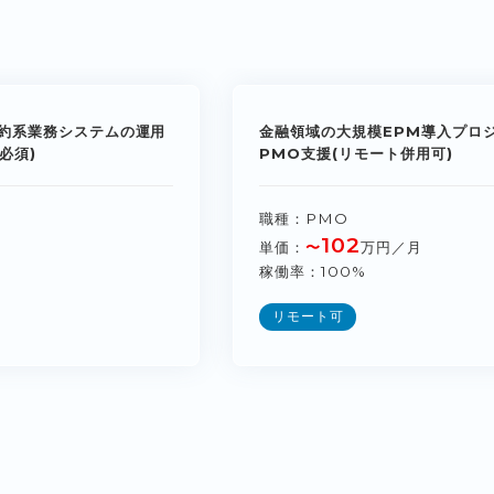
約系業務システムの運用
金融領域の大規模EPM導入プロ
必須)
PMO支援(リモート併用可)
職種
PMO
102
単価
〜
万円／月
稼働率
100%
リモート可