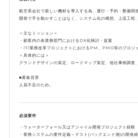
航空系会社で新しい機材を導入する為、運行・予約・整備関
開発で手を動かすことはなく、システム化の構想、上流工程
＜主なミッション＞
・顧客内の各業務部門におけるDX化検討・提案
・IT/業務改革プロジェクトにおけるPM、PMO等のプロジ
＜具体的には＞
グランドデザインの策定、ロードマップ策定、他社事例調査
■募集背景
人員不足のため。
必須要件
・ウォーターフォール又はアジャイル開発プロジェクト経験
・業務システムの要件定義～テスト(バックエンド側)の開発