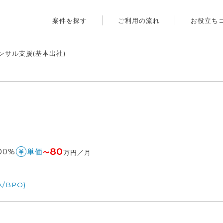
案件を探す
ご利用の流れ
お役立ち
ンサル支援(基本出社)
80
00%
単価
〜
万円／月
/BPO)