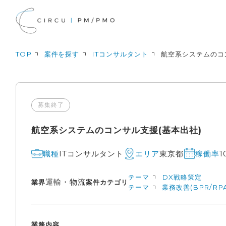
TOP
案件を探す
ITコンサルタント
航空系システムのコ
募集終了
航空系システムのコンサル支援(基本出社)
ITコンサルタント
東京都
1
職種
エリア
稼働率
テーマ
DX戦略策定
運輸・物流
業界
案件カテゴリ
テーマ
業務改善(BPR/RPA
業務内容