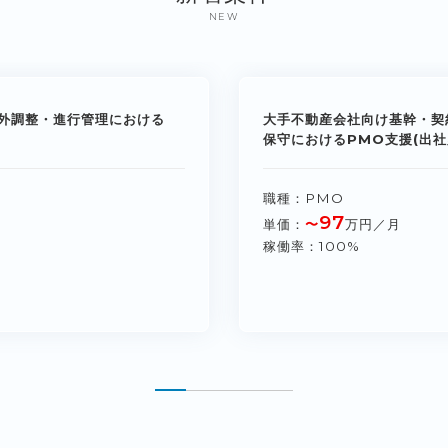
NEW
外調整・進行管理における
大手不動産会社向け基幹・契
保守におけるPMO支援(出社
職種
PMO
97
単価
〜
万円／月
稼働率
100%