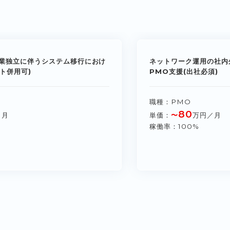
業独立に伴うシステム移行におけ
ネットワーク運用の社内
ト併用可)
PMO支援(出社必須)
職種
PMO
80
／月
単価
〜
万円／月
稼働率
100%