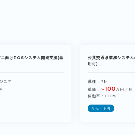
ビニ向けPOSシステム開発支援(基
公共交通系業務システム
用可)
ジニア
職種
PM
100
月
単価
〜
万円／月
稼働率
100%
リモート可