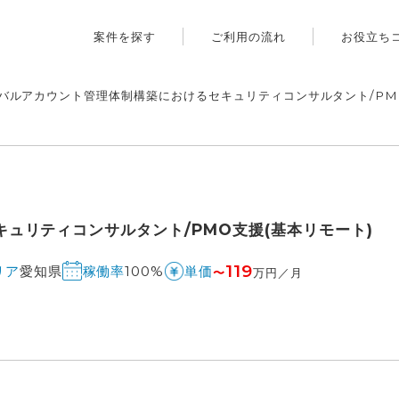
案件を探す
ご利用の流れ
お役立ち
バルアカウント管理体制構築におけるセキュリティコンサルタント/PM
ュリティコンサルタント/PMO支援(基本リモート)
119
愛知県
100%
リア
稼働率
単価
〜
万円／月