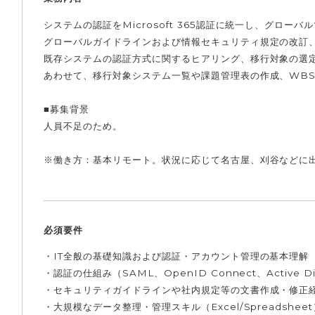
システムの認証をMicrosoft 365認証に統一し、グロ
グローバルガイドラインおよび情報セキュリティ規定の改訂
既存システムの認証方式に関するヒアリング、移行対象の選
あわせて、移行対象システム一覧や課題管理表の作成、WB
■募集背景
人員不足のため。
※働き方：基本リモート。状況に応じて名古屋、刈谷などに
必須要件
・IT全般の基礎知識および認証・アカウント管理の基本理解
・認証の仕組み（SAML、OpenID Connect、Active D
・セキュリティガイドラインや社内規定等の文書作成・修正
・大規模なデータ整理・管理スキル（Excel/Spreadsheet