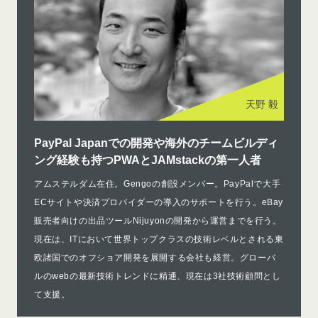
天野 毅
PayPal Japanでの開発や海外のチームビルディ
ング経験も持つPWAとJAMstackの第一人者
アムステルダム在住。Gengoの創設メンバー。PayPalで大手
ECサイトや決済プロバイダーの導入のサポートを行う。eBay
販売者向けの出品ツールNijuyonの開発から運営までを行う。
現在は、ITにおいて世界トップクラスの技術レベルとされる東
欧諸国でのオフショア開発を展開する会社も経営。グローバ
ルのwebの最新技術トレンドに精通、現在は3社技術顧問とし
て支援。