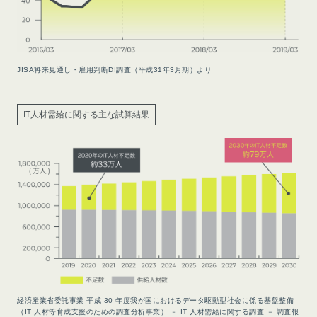
JISA将来見通し・雇用判断DI調査（平成31年3月期）より
IT人材需給に関する主な試算結果
経済産業省委託事業 平成 30 年度我が国におけるデータ駆動型社会に係る基盤整備
（IT 人材等育成支援のための調査分析事業） － IT 人材需給に関する調査 － 調査報