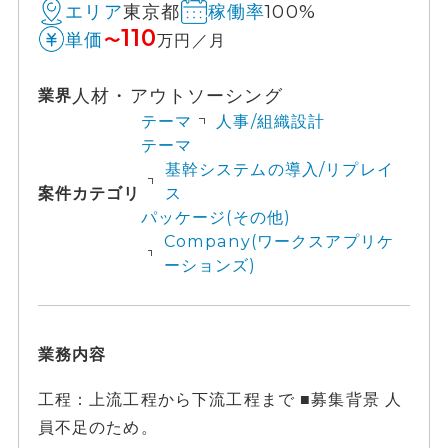
東京都
100%
エリア
稼働率
110
単価
〜
万円／月
人材・アウトソーシング
業界
テーマ
人事/組織設計
テーマ
基幹システムの導入/リプレイ
案件カテゴリ
ス
パッケージ(その他)
Company(ワークスアプリケ
ーションズ)
業務内容
工程：上流工程から下流工程まで ■募集背景 人
員不足のため。