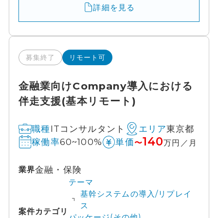
詳細を見る
募集終了
リモート可
金融業向けCompany導入における
伴走支援(基本リモート)
ITコンサルタント
東京都
職種
エリア
140
60~100%
稼働率
単価
〜
万円／月
金融・保険
業界
テーマ
基幹システムの導入/リプレイ
ス
案件カテゴリ
パッケージ(その他)