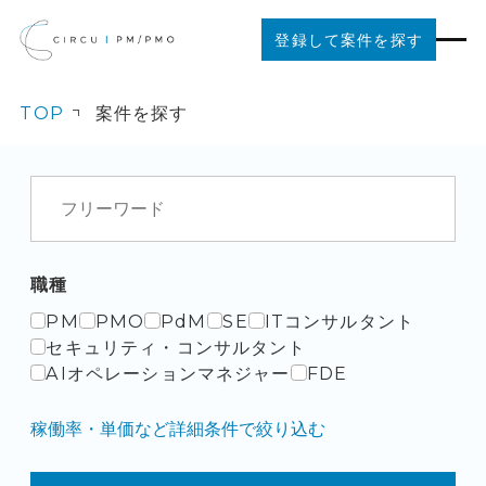
登録して案件を探す
TOP
案件を探す
案件を探す
ご利用の流れ
お役立ちコンテンツ
職種
PM
PMO
PdM
SE
ITコンサルタント
法人の方はこちら
セキュリティ・コンサルタント
AIオペレーションマネジャー
FDE
稼働率・単価など詳細条件で絞り込む