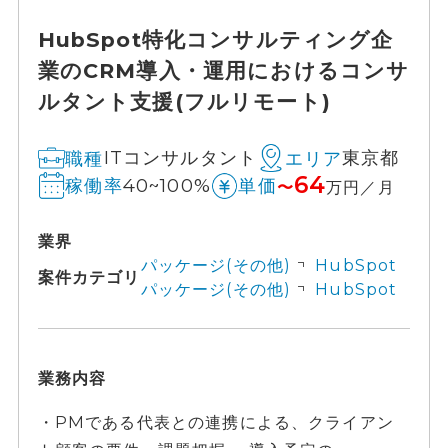
HubSpot特化コンサルティング企
業のCRM導入・運用におけるコンサ
ルタント支援(フルリモート)
ITコンサルタント
東京都
職種
エリア
64
40~100%
稼働率
単価
〜
万円／月
業界
パッケージ(その他)
HubSpot
案件カテゴリ
パッケージ(その他)
HubSpot
業務内容
・PMである代表との連携による、クライアン