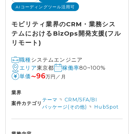
AIコーディングツール活用可
モビリティ業界のCRM・業務シス
テムにおけるBizOps開発支援(フル
リモート)
システムエンジニア
職種
東京都
80~100%
エリア
稼働率
96
単価
〜
万円／月
業界
テーマ
CRM/SFA/BI
案件カテゴリ
パッケージ(その他)
HubSpot
業務内容