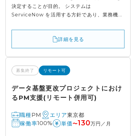
決定することが目的。 システムは
ServiceNow を活用する方針であり、業務機...
詳細を見る
募集終了
リモート可
データ基盤更改プロジェクトにおけ
るPM支援(リモート併用可)
PM
東京都
職種
エリア
130
100%
稼働率
単価
〜
万円／月