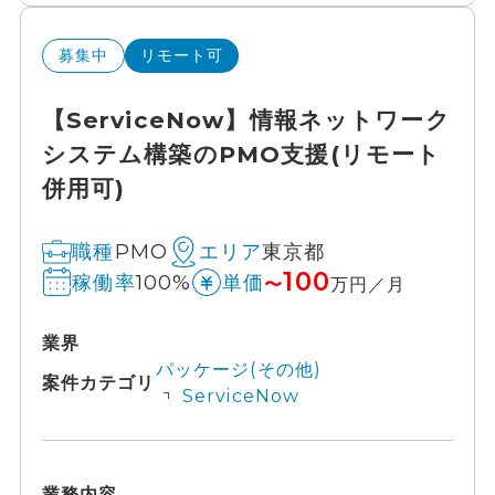
募集中
リモート可
【ServiceNow】情報ネットワーク
システム構築のPMO支援(リモート
併用可)
PMO
東京都
職種
エリア
100
100%
稼働率
単価
〜
万円／月
業界
パッケージ(その他)
案件カテゴリ
ServiceNow
業務内容