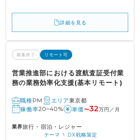
詳細を見る
募集終了
リモート可
営業推進部における渡航査証受付業
務の業務効率化支援(基本リモート)
PM
東京都
職種
エリア
32
20~40%
稼働率
単価
〜
万円／月
旅行・宿泊・レジャー
業界
テーマ
DX戦略策定