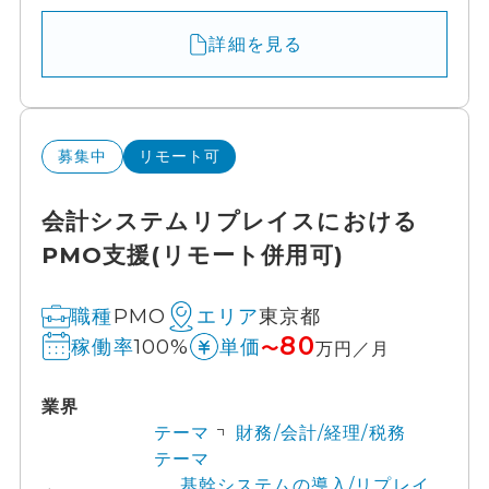
詳細を見る
募集中
リモート可
会計システムリプレイスにおける
PMO支援(リモート併用可)
PMO
東京都
職種
エリア
80
100%
稼働率
単価
〜
万円／月
業界
テーマ
財務/会計/経理/税務
テーマ
基幹システムの導入/リプレイ