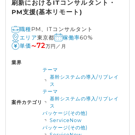
刷新におけるITコンサルタント・
PM支援(基本リモート)
PM、ITコンサルタント
職種
東京都
60%
エリア
稼働率
72
単価
〜
万円／月
業界
テーマ
基幹システムの導入/リプレイ
ス
テーマ
基幹システムの導入/リプレイ
案件カテゴリ
ス
パッケージ(その他)
ServiceNow
パッケージ(その他)
ServiceNow