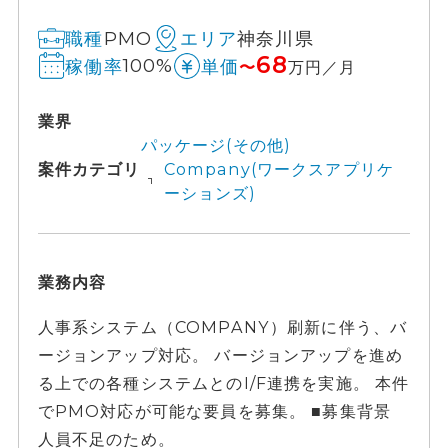
PMO
神奈川県
職種
エリア
68
100%
稼働率
単価
〜
万円／月
業界
パッケージ(その他)
案件カテゴリ
Company(ワークスアプリケ
ーションズ)
業務内容
人事系システム（COMPANY）刷新に伴う、バ
ージョンアップ対応。 バージョンアップを進め
る上での各種システムとのI/F連携を実施。 本件
でPMO対応が可能な要員を募集。 ■募集背景
人員不足のため。