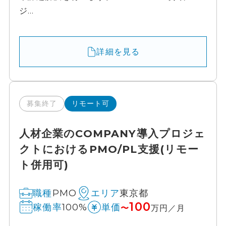
ジ...
詳細を見る
募集終了
リモート可
人材企業のCOMPANY導入プロジェ
クトにおけるPMO/PL支援(リモー
ト併用可)
PMO
東京都
職種
エリア
100
100%
稼働率
単価
〜
万円／月