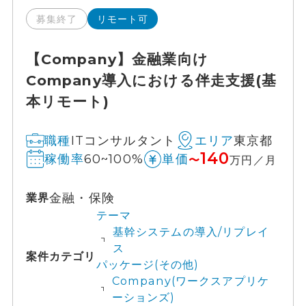
募集終了
リモート可
【Company】金融業向け
Company導入における伴走支援(基
本リモート)
ITコンサルタント
東京都
職種
エリア
140
60~100%
稼働率
単価
〜
万円／月
金融・保険
業界
テーマ
基幹システムの導入/リプレイ
ス
案件カテゴリ
パッケージ(その他)
Company(ワークスアプリケ
ーションズ)