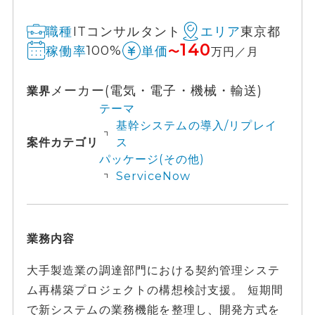
ITコンサルタント
東京都
職種
エリア
140
100%
稼働率
単価
〜
万円／月
メーカー(電気・電子・機械・輸送)
業界
テーマ
基幹システムの導入/リプレイ
案件カテゴリ
ス
パッケージ(その他)
ServiceNow
業務内容
大手製造業の調達部門における契約管理システ
ム再構築プロジェクトの構想検討支援。 短期間
で新システムの業務機能を整理し、開発方式を