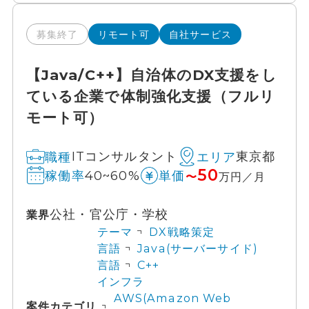
募集終了
リモート可
自社サービス
【Java/C++】自治体のDX支援をし
ている企業で体制強化支援（フルリ
モート可）
ITコンサルタント
東京都
職種
エリア
50
40~60%
稼働率
単価
〜
万円／月
公社・官公庁・学校
業界
テーマ
DX戦略策定
言語
Java(サーバーサイド)
言語
C++
インフラ
AWS(Amazon Web
案件カテゴリ