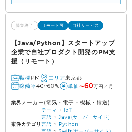
募集終了
リモート可
自社サービス
【Java/Python】スタートアップ
企業で自社プロダクト開発のPM支
援（リモート）
PM
東京都
職種
エリア
60
40~60%
稼働率
単価
〜
万円／月
メーカー(電気・電子・機械・輸送)
業界
テーマ
IoT
言語
Java(サーバーサイド)
案件カテゴリ
言語
Python
言語
Swift(サーバーサイド)