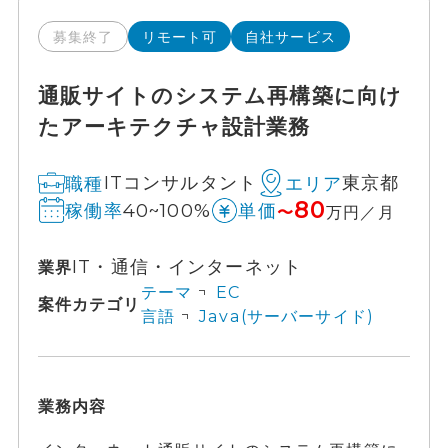
募集終了
リモート可
自社サービス
通販サイトのシステム再構築に向け
たアーキテクチャ設計業務
ITコンサルタント
東京都
職種
エリア
80
40~100%
稼働率
単価
〜
万円／月
IT・通信・インターネット
業界
テーマ
EC
案件カテゴリ
言語
Java(サーバーサイド)
業務内容