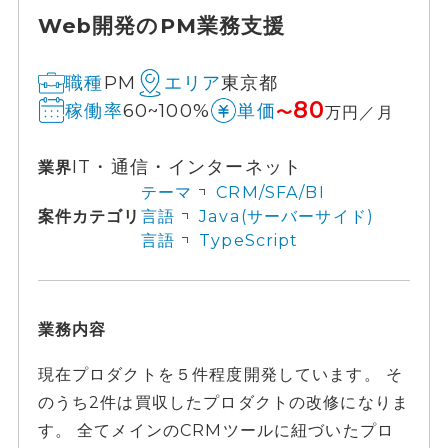
Web開発のPM業務支援
PM
東京都
職種
エリア
80
60~100%
稼働率
単価
〜
万円／月
IT・通信・インターネット
業界
テーマ
CRM/SFA/BI
案件カテゴリ
言語
Java(サーバーサイド)
言語
TypeScript
業務内容
現在プロダクトを５件程度開発しています。 そ
のうち2件は買収したプロダクトの改修になりま
す。 全てメインのCRMツールに紐づいたプロ