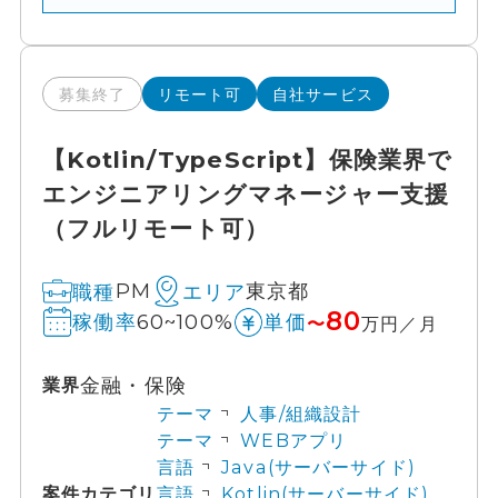
募集終了
リモート可
自社サービス
【Kotlin/TypeScript】保険業界で
エンジニアリングマネージャー支援
（フルリモート可）
PM
東京都
職種
エリア
80
60~100%
稼働率
単価
〜
万円／月
金融・保険
業界
テーマ
人事/組織設計
テーマ
WEBアプリ
言語
Java(サーバーサイド)
案件カテゴリ
言語
Kotlin(サーバーサイド)