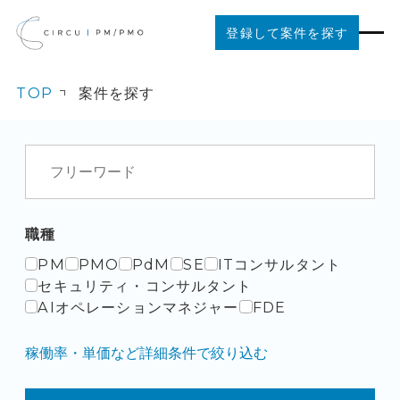
登録して案件を探す
TOP
案件を探す
案件を探す
ご利用の流れ
お役立ちコンテンツ
職種
PM
PMO
PdM
SE
ITコンサルタント
法人の方はこちら
セキュリティ・コンサルタント
AIオペレーションマネジャー
FDE
稼働率・単価など詳細条件で絞り込む