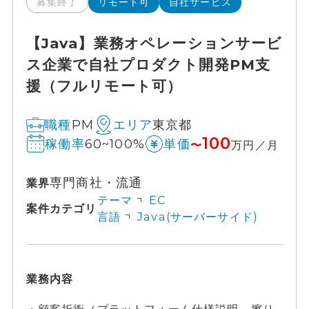
募集終了
リモート可
自社サービス
【Java】業務オペレーションサービ
ス企業で自社プロダクト開発PM支
援（フルリモート可）
PM
東京都
職種
エリア
100
60~100%
稼働率
単価
〜
万円／月
専門商社・流通
業界
テーマ
EC
案件カテゴリ
言語
Java(サーバーサイド)
業務内容
・顧客折衝（プラットフォーム仕様説明、擦り