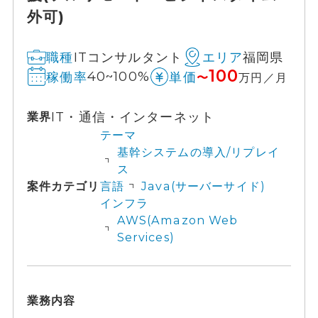
外可)
ITコンサルタント
福岡県
職種
エリア
100
40~100%
稼働率
単価
〜
万円／月
IT・通信・インターネット
業界
テーマ
基幹システムの導入/リプレイ
ス
案件カテゴリ
言語
Java(サーバーサイド)
インフラ
AWS(Amazon Web
Services)
業務内容