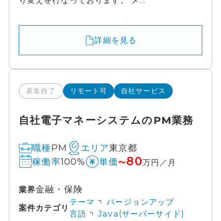
り変えを行なっております。 メ...
詳細を見る
募集終了
リモート可
自社サービス
自社電子マネーシステムのPM業務
PM
東京都
職種
エリア
80
100%
稼働率
単価
〜
万円／月
金融・保険
業界
テーマ
バージョンアップ
案件カテゴリ
言語
Java(サーバーサイド)