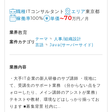
ITコンサルタント
東京都
職種
エリア
70
100%
稼働率
単価
〜
万円／月
教育
業界
テーマ
人事/組織設計
案件カテゴリ
言語
Java(サーバーサイド)
業務内容
・大手IT企業の新人研修のサブ講師 ・現地に
て、受講生のサポート業務 （分からない点をフ
ォローしたり、メイン講師のアシストが業務）
テキストや教材、環境などはしっかり揃ってお
ります ■募集背景 社内に...