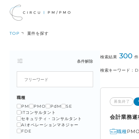
TOP
案件を探す
300
検索結果
件
条件解除
検索キーワード
D
職種
募集終了
PM
PMO
PdM
SE
ITコンサルタント
会計業務遂
セキュリティ・コンサルタント
AIオペレーションマネジャー
PM
職種
FDE