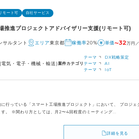
リモート可
自社サービス
場推進プロジェクトアドバイザリー支援(リモート可)
32
コンサルタント
東京都
20%
エリア
稼働率
単価
〜
万円
テーマ
DX戦略策定
(電気・電子・機械・輸送)
案件カテゴリ
テーマ
AI
テーマ
IoT
的に行っている「スマート工場推進プロジェクト」において、 プロジェ
す。 ※関わり方としては、月2〜4回程度のミーティング...
詳細を見る