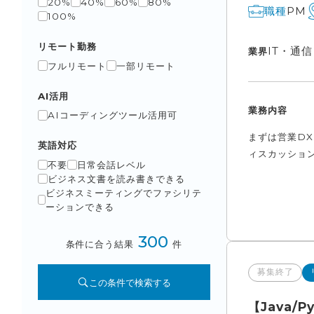
20%
40%
60%
80%
PM
職種
100%
リモート勤務
IT・通
業界
フルリモート
一部リモート
AI活用
業務内容
AIコーディングツール活用可
まずは営業D
英語対応
ィスカッション
不要
日常会話レベル
ビジネス文書を読み書きできる
ビジネスミーティングでファシリテ
ーションできる
300
条件に合う結果
件
募集終了
この条件で検索する
【Java/