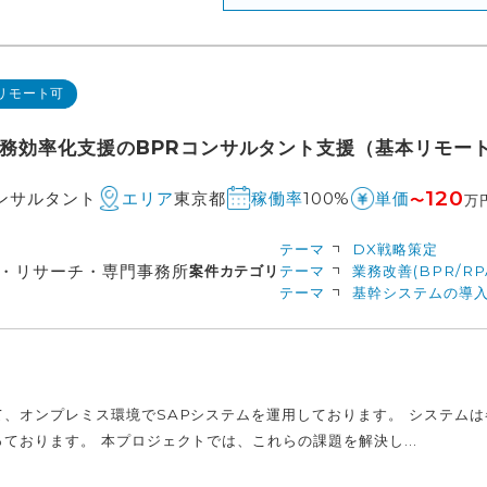
リモート可
業務効率化支援のBPRコンサルタント支援（基本リモー
120
コンサルタント
東京都
100%
エリア
稼働率
単価
〜
万
テーマ
DX戦略策定
・リサーチ・専門事務所
案件カテゴリ
テーマ
業務改善(BPR/RP
テーマ
基幹システムの導入
て、オンプレミス環境でSAPシステムを運用しております。 システム
ております。 本プロジェクトでは、これらの課題を解決し...