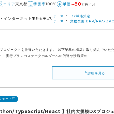
80
東京都
100%
エリア
稼働率
単価
〜
万円／月
テーマ
DX戦略策定
信・インターネット
案件カテゴリ
テーマ
業務改善(BPR/RPA/BPO
Xプロジェクトを推進いただきます。 以下業務の構築に取り組んでいた
 ・実行プランのステークホルダーへの伝達や浸透策の...
詳細を見る
リモート可
Python/TypeScript/React 】社内大規模DX