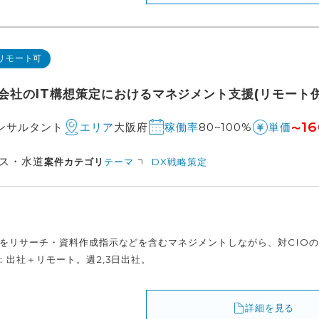
リモート可
会社のIT構想策定におけるマネジメント支援(リモート併
16
コンサルタント
大阪府
80~100%
エリア
稼働率
単価
〜
ス・水道
案件カテゴリ
テーマ
DX戦略策定
をリサーチ・資料作成指示などを含むマネジメントしながら、対CIOの
：出社＋リモート。週2,3日出社。
詳細を見る