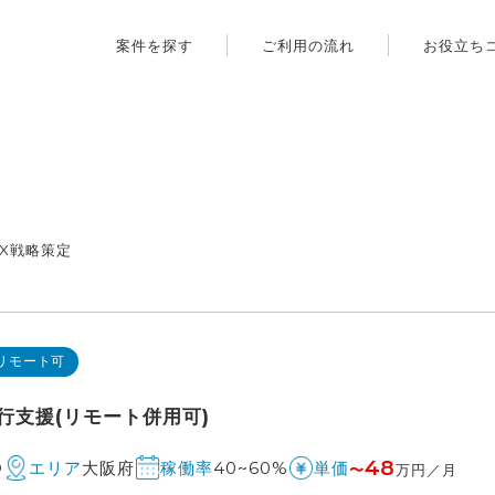
案件を探す
ご利用の流れ
お役立ち
X戦略策定
リモート可
行支援(リモート併用可)
48
O
大阪府
40~60%
エリア
稼働率
単価
〜
万円／月