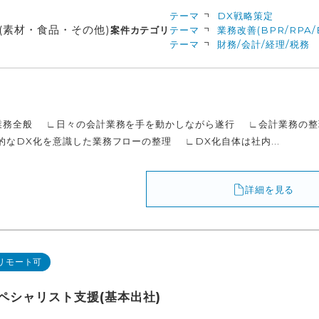
テーマ
DX戦略策定
(素材・食品・その他)
案件カテゴリ
テーマ
業務改善(BPR/RPA/
テーマ
財務/会計/経理/税務
業務全般 ∟日々の会計業務を手を動かしながら遂行 ∟会計業務の整
的なDX化を意識した業務フローの整理 ∟DX化自体は社内...
詳細を見る
リモート可
ペシャリスト支援(基本出社)