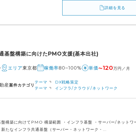
詳細を見る
通基盤構築に向けたPMO支援(基本出社)
120
O
東京都
80~100%
エリア
稼働率
単価
〜
万円／月
テーマ
DX戦略策定
動産
案件カテゴリ
テーマ
インフラ/クラウド/ネットワーク
盤構築に向けてPMO 構築範囲 ・インフラ基盤 ・サーバー/ネットワー
新たなインフラ共通基盤（サーバー・ネットワーク・...