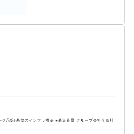
ク/認証基盤のインフラ構築 ■募集背景 グループ会社全19社