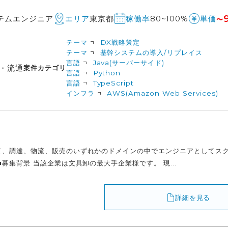
テムエンジニア
東京都
80~100%
エリア
稼働率
単価
〜
テーマ
DX戦略策定
テーマ
基幹システムの導入/リプレイス
言語
Java(サーバーサイド)
・流通
案件カテゴリ
言語
Python
言語
TypeScript
インフラ
AWS(Amazon Web Services)
て、調達、物流、販売のいずれかのドメインの中でエンジニアとしてスク
■募集背景 当該企業は文具卸の最大手企業様です。 現...
詳細を見る